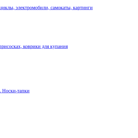
циклы, электромобили, самокаты, картинги
присосках, коврики для купания
. Носки-тапки