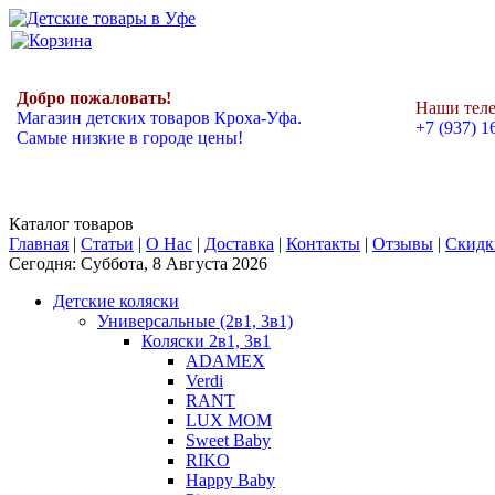
Добро пожаловать!
Наши тел
Магазин детских товаров Кроха-Уфа.
+7 (937) 1
Самые низкие в городе цены!
Каталог товаров
Главная
|
Статьи
|
О Нас
|
Доставка
|
Контакты
|
Отзывы
|
Скидк
Сегодня: Суббота, 8 Августа 2026
Детские коляски
Универсальные (2в1, 3в1)
Коляски 2в1, 3в1
ADAMEX
Verdi
RANT
LUX MOM
Sweet Baby
RIKO
Happy Baby