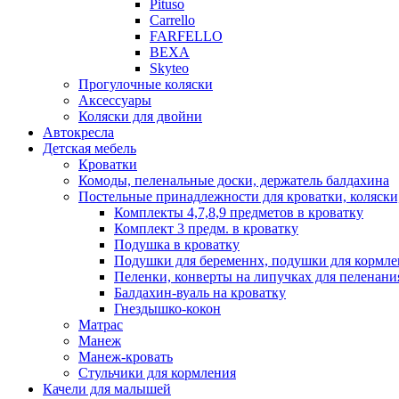
Pituso
Carrello
FARFELLO
BEXA
Skyteo
Прогулочные коляски
Аксессуары
Коляски для двойни
Автокресла
Детская мебель
Кроватки
Комоды, пеленальные доски, держатель балдахина
Постельные принадлежности для кроватки, коляски
Комплекты 4,7,8,9 предметов в кроватку
Комплект 3 предм. в кроватку
Подушка в кроватку
Подушки для беременнх, подушки для кормле
Пеленки, конверты на липучках для пеленани
Балдахин-вуаль на кроватку
Гнездышко-кокон
Матрас
Манеж
Манеж-кровать
Стульчики для кормления
Качели для малышей