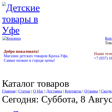
Кор
Това
Добро пожаловать!
Наши тел
Магазин детских товаров Кроха-Уфа.
+7 (937) 1
Самые низкие в городе цены!
Каталог товаров
Главная
|
Статьи
|
О Нас
|
Доставка
|
Контакты
|
Отзывы
|
Скидк
Сегодня: Суббота, 8 Авгу