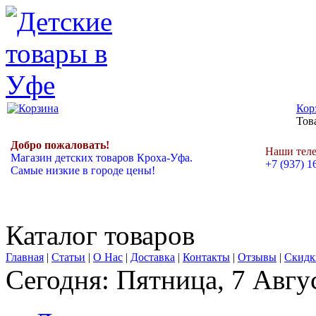
Кор
Това
Добро пожаловать!
Наши тел
Магазин детских товаров Кроха-Уфа.
+7 (937) 1
Самые низкие в городе цены!
Каталог товаров
Главная
|
Статьи
|
О Нас
|
Доставка
|
Контакты
|
Отзывы
|
Скидк
Сегодня: Пятница, 7 Авгу