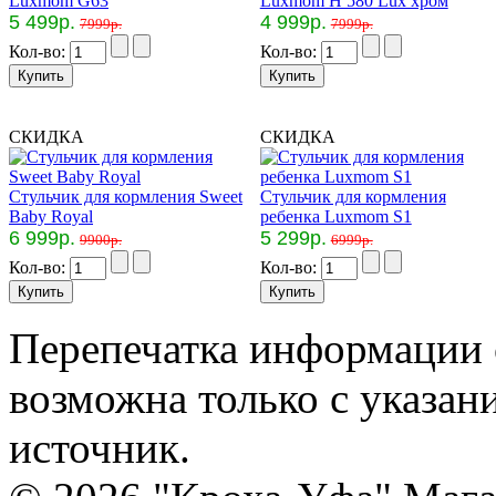
Luxmom G63
Luxmom H 580 Lux хром
5 499р.
4 999р.
7999р.
7999р.
Кол-во:
Кол-во:
СКИДКА
СКИДКА
Стульчик для кормления Sweet
Стульчик для кормления
Baby Royal
ребенка Luxmom S1
6 999р.
5 299р.
9900р.
6999р.
Кол-во:
Кол-во:
Перепечатка информации с
возможна только с указан
источник.