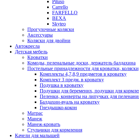
Pituso
Carrello
FARFELLO
BEXA
Skyteo
Прогулочные коляски
Аксессуары
Коляски для двойни
Автокресла
Детская мебель
Кроватки
Комоды, пеленальные доски, держатель балдахина
Постельные принадлежности для кроватки, коляски
Комплекты 4,7,8,9 предметов в кроватку
Комплект 3 предм. в кроватку
Подушка в кроватку
Подушки для беременнх, подушки для кормле
Пеленки, конверты на липучках для пеленани
Балдахин-вуаль на кроватку
Гнездышко-кокон
Матрас
Манеж
Манеж-кровать
Стульчики для кормления
Качели для малышей