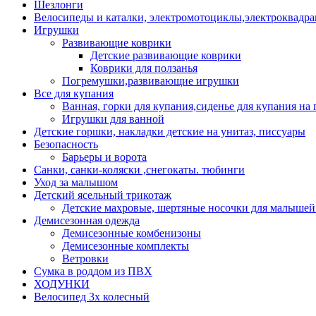
Шезлонги
Велосипеды и каталки, электромотоциклы,электроквадра
Игрушки
Развивающие коврики
Детские развивающие коврики
Коврики для ползанья
Погремушки,развивающие игрушки
Все для купания
Ванная, горки для купания,сиденье для купания на 
Игрушки для ванной
Детские горшки, накладки детские на унитаз, писсуары
Безопасность
Барьеры и ворота
Санки, санки-коляски ,снегокаты. тюбинги
Уход за малышом
Детский ясельный трикотаж
Детские махровые, шертяные носочки для малышей
Демисезонная одежда
Демисезонные комбенизоны
Демисезонные комплекты
Ветровки
Сумка в роддом из ПВХ
ХОДУНКИ
Велосипед 3х колесный