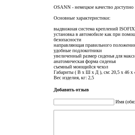
OSANN - немецкое качество доступно 
Основные характеристики:
выдвижная система креплений ISOFIX
установка в автомобиле как при помо
безопасности
направляющая правильного положения
удобные подлокотники
увеличенный размер сиденья для макс
анатомическая форма сиденья
съемный моющийся чехол
Габариты ( В х Ш х Д ), см: 20,5 х 46 х 
Вес изделия, кг: 2,5
Добавить отзыв
Имя (обя