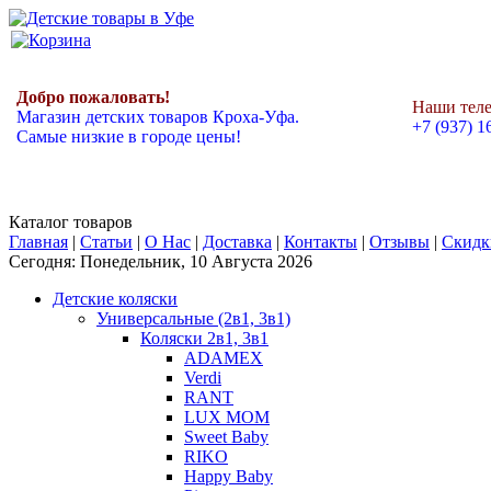
Добро пожаловать!
Наши тел
Магазин детских товаров Кроха-Уфа.
+7 (937) 1
Самые низкие в городе цены!
Каталог товаров
Главная
|
Статьи
|
О Нас
|
Доставка
|
Контакты
|
Отзывы
|
Скидк
Сегодня: Понедельник, 10 Августа 2026
Детские коляски
Универсальные (2в1, 3в1)
Коляски 2в1, 3в1
ADAMEX
Verdi
RANT
LUX MOM
Sweet Baby
RIKO
Happy Baby