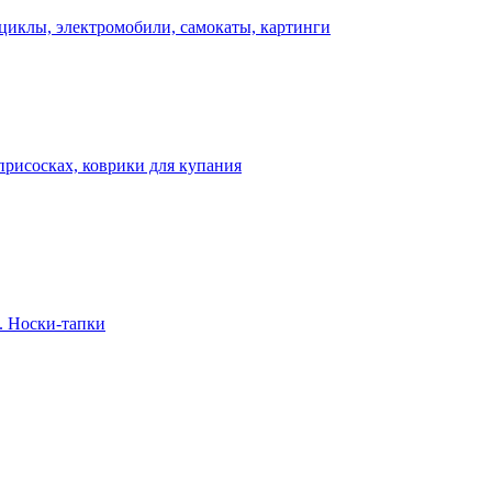
циклы, электромобили, самокаты, картинги
присосках, коврики для купания
. Носки-тапки