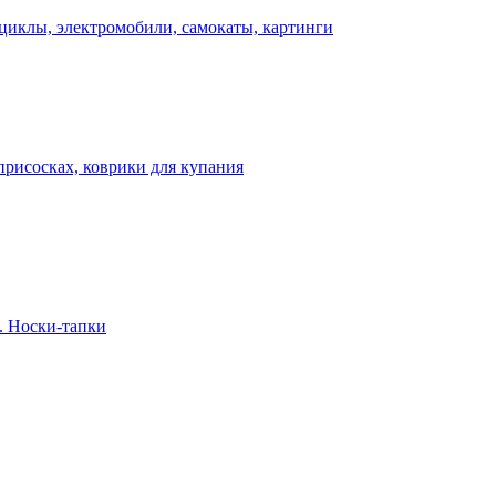
циклы, электромобили, самокаты, картинги
присосках, коврики для купания
. Носки-тапки