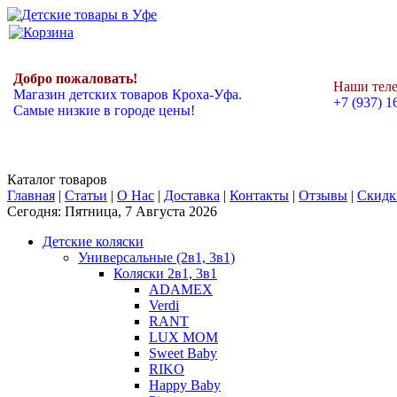
Добро пожаловать!
Наши тел
Магазин детских товаров Кроха-Уфа.
+7 (937) 1
Самые низкие в городе цены!
Каталог товаров
Главная
|
Статьи
|
О Нас
|
Доставка
|
Контакты
|
Отзывы
|
Скидк
Сегодня: Пятница, 7 Августа 2026
Детские коляски
Универсальные (2в1, 3в1)
Коляски 2в1, 3в1
ADAMEX
Verdi
RANT
LUX MOM
Sweet Baby
RIKO
Happy Baby