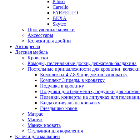
Pituso
Carrello
FARFELLO
BEXA
Skyteo
Прогулочные коляски
Аксессуары
Коляски для двойни
Автокресла
Детская мебель
Кроватки
Комоды, пеленальные доски, держатель балдахина
Постельные принадлежности для кроватки, коляски
Комплекты 4,7,8,9 предметов в кроватку
Комплект 3 предм. в кроватку
Подушка в кроватку
Подушки для беременнх, подушки для кормле
Пеленки, конверты на липучках для пеленани
Балдахин-вуаль на кроватку
Гнездышко-кокон
Матрас
Манеж
Манеж-кровать
Стульчики для кормления
Качели для малышей