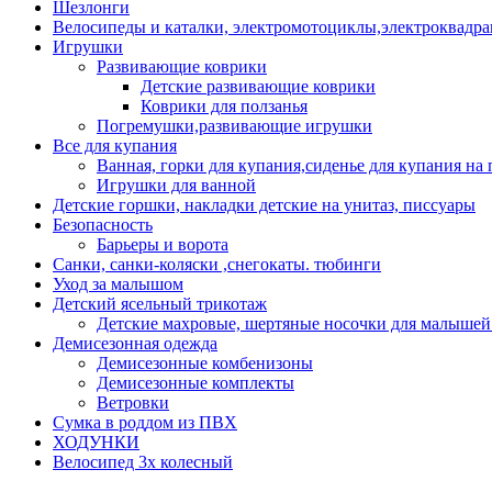
Шезлонги
Велосипеды и каталки, электромотоциклы,электроквадра
Игрушки
Развивающие коврики
Детские развивающие коврики
Коврики для ползанья
Погремушки,развивающие игрушки
Все для купания
Ванная, горки для купания,сиденье для купания на 
Игрушки для ванной
Детские горшки, накладки детские на унитаз, писсуары
Безопасность
Барьеры и ворота
Санки, санки-коляски ,снегокаты. тюбинги
Уход за малышом
Детский ясельный трикотаж
Детские махровые, шертяные носочки для малышей
Демисезонная одежда
Демисезонные комбенизоны
Демисезонные комплекты
Ветровки
Сумка в роддом из ПВХ
ХОДУНКИ
Велосипед 3х колесный