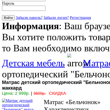
Пароль
Забыли пароль?
Забыли логин?
Регистрация
Информация
: Ваш брауз
Вы хотите положить товар
то Вам необходимо включи
Детская мебель
Матра
ортопедический "Бельчон
Матрас детский ортопедический "Бельчонок
жаккард
Цена:
2 999р.
|
СКИДКА
3600р.
Матрас «Бельчонок»
Характеристики