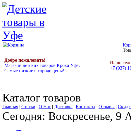
Кор
Това
Добро пожаловать!
Наши тел
Магазин детских товаров Кроха-Уфа.
+7 (937) 1
Самые низкие в городе цены!
Каталог товаров
Главная
|
Статьи
|
О Нас
|
Доставка
|
Контакты
|
Отзывы
|
Скидк
Сегодня: Воскресенье, 9 