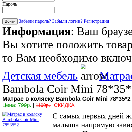
Пароль
Забыли пароль?
Забыли логин?
Регистрация
Информация
: Ваш брауз
Вы хотите положить товар
то Вам необходимо включи
Детская мебель
Матра
Bambola Coir Mini 78*35*
Матрас в коляску Bambola Coir Mini 78*35*2
Цена:
799р.
|
СКИДКА
1100р.
С самых первых дней ж
малыша напрямую завис