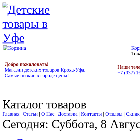
Кор
Това
Добро пожаловать!
Наши тел
Магазин детских товаров Кроха-Уфа.
+7 (937) 1
Самые низкие в городе цены!
Каталог товаров
Главная
|
Статьи
|
О Нас
|
Доставка
|
Контакты
|
Отзывы
|
Скидк
Сегодня: Суббота, 8 Авгу