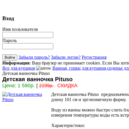
Вход
Имя пользователя
Пароль
Забыли пароль?
Забыли логин?
Регистрация
Информация
: Ваш браузер не принимает cookies. Если Вы хот
Все для купания
Ванная, горки для купания,сиденье дл
Детская ванночка Pituso
Детская ванночка Pituso
Цена:
1 590р.
|
СКИДКА
2199р.
Детская ванночка Pituso предназначена
длину 101 см и эргономичную форму.
Воду из ванны можно быстро слить бл
измерения температуры воды есть вст
Характеристики: