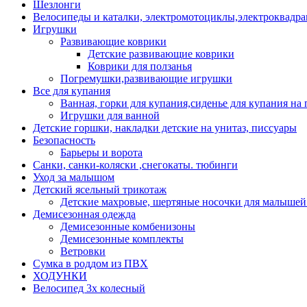
Шезлонги
Велосипеды и каталки, электромотоциклы,электроквадра
Игрушки
Развивающие коврики
Детские развивающие коврики
Коврики для ползанья
Погремушки,развивающие игрушки
Все для купания
Ванная, горки для купания,сиденье для купания на 
Игрушки для ванной
Детские горшки, накладки детские на унитаз, писсуары
Безопасность
Барьеры и ворота
Санки, санки-коляски ,снегокаты. тюбинги
Уход за малышом
Детский ясельный трикотаж
Детские махровые, шертяные носочки для малышей
Демисезонная одежда
Демисезонные комбенизоны
Демисезонные комплекты
Ветровки
Сумка в роддом из ПВХ
ХОДУНКИ
Велосипед 3х колесный