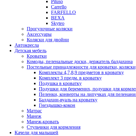
Pituso
Carrello
FARFELLO
BEXA
Skyteo
Прогулочные коляски
Аксессуары
Коляски для двойни
Автокресла
Детская мебель
Кроватки
Комоды, пеленальные доски, держатель балдахина
Постельные принадлежности для кроватки, коляски
Комплекты 4,7,8,9 предметов в кроватку
Комплект 3 предм. в кроватку
Подушка в кроватку
Подушки для беременнх, подушки для кормле
Пеленки, конверты на липучках для пеленани
Балдахин-вуаль на кроватку
Гнездышко-кокон
Матрас
Манеж
Манеж-кровать
Стульчики для кормления
Качели для малышей