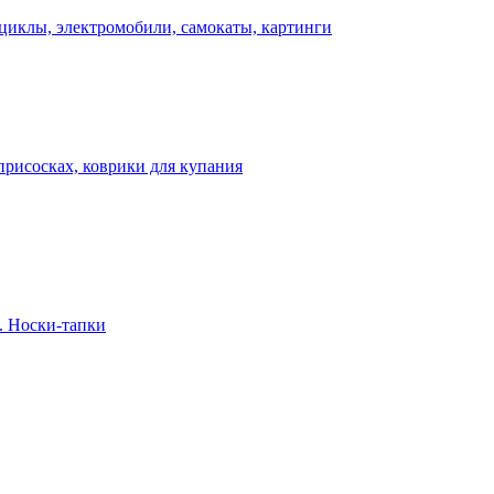
циклы, электромобили, самокаты, картинги
присосках, коврики для купания
. Носки-тапки