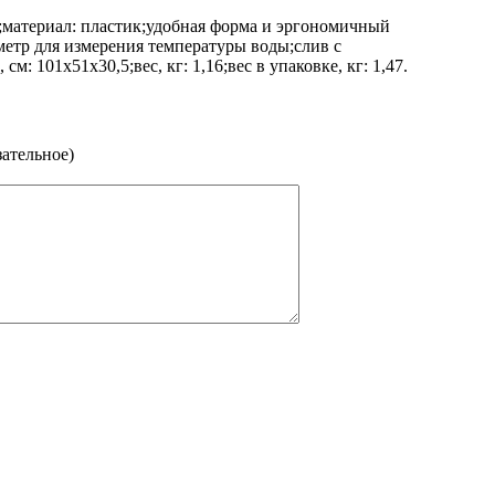
ая;материал: пластик;удобная форма и эргономичный
метр для измерения температуры воды;слив с
: 101х51х30,5;вес, кг: 1,16;вес в упаковке, кг: 1,47.
зательное)