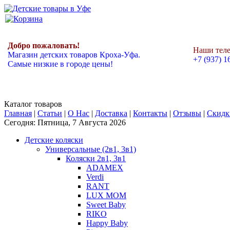
Добро пожаловать!
Наши тел
Магазин детских товаров Кроха-Уфа.
+7 (937) 1
Самые низкие в городе цены!
Каталог товаров
Главная
|
Статьи
|
О Нас
|
Доставка
|
Контакты
|
Отзывы
|
Скидк
Сегодня: Пятница, 7 Августа 2026
Детские коляски
Универсальные (2в1, 3в1)
Коляски 2в1, 3в1
ADAMEX
Verdi
RANT
LUX MOM
Sweet Baby
RIKO
Happy Baby