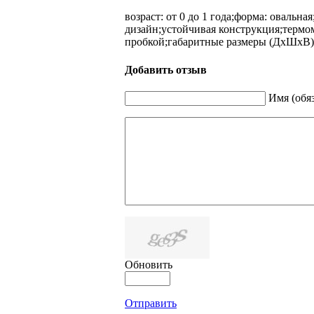
возраст: от 0 до 1 года;форма: овальн
дизайн;устойчивая конструкция;термо
пробкой;габаритные размеры (ДхШхВ), см
Добавить отзыв
Имя (обя
Обновить
Отправить