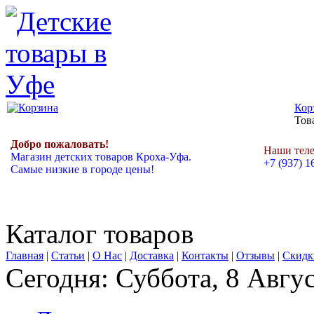
Кор
Това
Добро пожаловать!
Наши тел
Магазин детских товаров Кроха-Уфа.
+7 (937) 1
Самые низкие в городе цены!
Каталог товаров
Главная
|
Статьи
|
О Нас
|
Доставка
|
Контакты
|
Отзывы
|
Скидк
Сегодня: Суббота, 8 Авгу